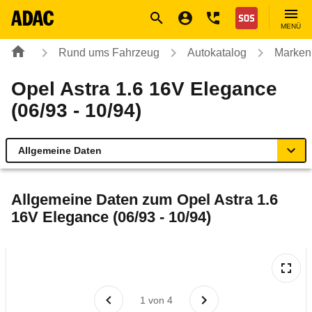
Navigation
Suche
Seiteninhalt
Fußzeile
Nothilfe
MENÜ
Rund ums Fahrzeug
Autokatalog
Marken
Opel Astra 1.6 16V Elegance
(06/93 - 10/94)
Allgemeine Daten
Allgemeine Daten
Allgemeine Daten zum
Opel Astra 1.6
16V Elegance (06/93 - 10/94)
Technische Daten
Laufende Kosten
Rückrufe & Mängel
1
von
4