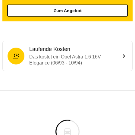
Zum Angebot
Laufende Kosten
Das kostet ein Opel Astra 1.6 16V
Elegance (06/93 - 10/94)
Laufende Kosten
Rückrufe & Mängel des Opel Astra
Technische Daten des
Opel Astra 1.6 16V 
Individuelle Berechnung
Berechnung
€
Alle Rückrufe
is