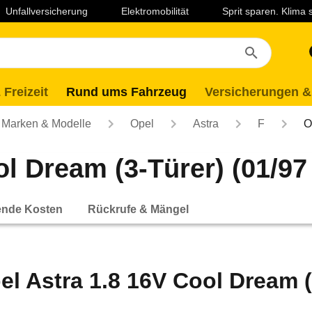
Unfallversicherung
Elektromobilität
Sprit sparen. Klima
 Freizeit
Rund ums Fahrzeug
Versicherungen &
Marken & Modelle
Opel
Astra
F
O
l Dream (3-Türer) (01/97 
ende Kosten
Rückrufe & Mängel
el Astra 1.8 16V Cool Dream (3