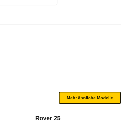
ürer) (01/97 - 02/98)
n sind, entnehmen Sie bitte dem Rückruf, da häufi
Mehr ähnliche Modelle
Rover 25