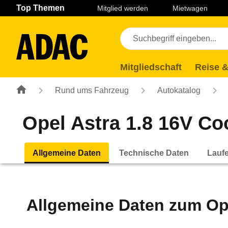
Navigation
Suche
Seiteninhalt
Fußzeile
Top Themen
Mitglied werden
Mietwagen
Mitgliedschaft
Reise &
Rund ums Fahrzeug
Autokatalog
Opel Astra 1.8 16V Coo
Allgemeine Daten
Technische Daten
Lauf
Allgemeine Daten zum
Op