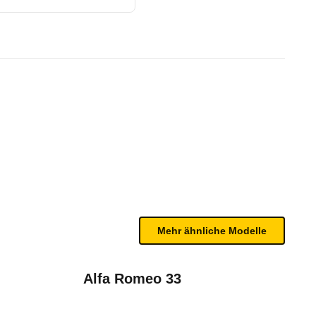
ürer) (02/96 - 08/96)
n sind, entnehmen Sie bitte dem Rückruf, da häufi
Mehr ähnliche Modelle
Alfa Romeo 33