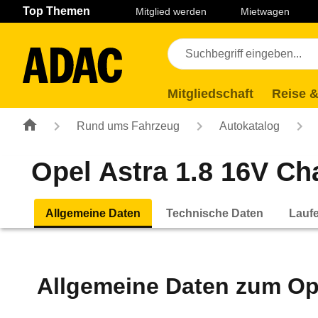
Navigation
Suche
Seiteninhalt
Fußzeile
Top Themen
Mitglied werden
Mietwagen
Mitgliedschaft
Reise &
Rund ums Fahrzeug
Autokatalog
Opel Astra 1.8 16V Cha
Allgemeine Daten
Technische Daten
Lauf
Allgemeine Daten zum
Op