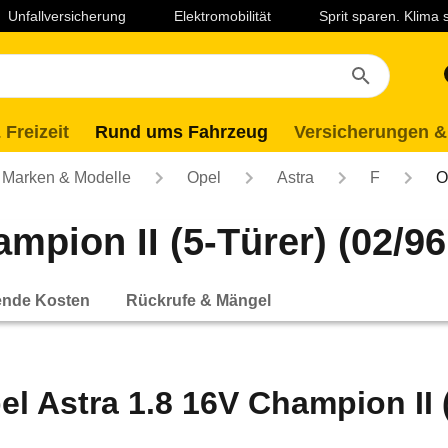
Unfallversicherung
Elektromobilität
Sprit sparen. Klima
 Freizeit
Rund ums Fahrzeug
Versicherungen &
Marken & Modelle
Opel
Astra
F
O
mpion II (5-Türer) (02/96 
ende Kosten
Rückrufe & Mängel
el Astra 1.8 16V Champion II (