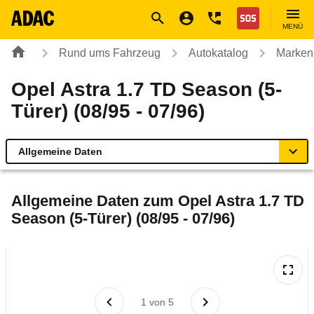
Navigation
Suche
Seiteninhalt
Fußzeile
Nothilfe
MENÜ
Rund ums Fahrzeug
Autokatalog
Marken
Opel Astra 1.7 TD Season (5-
Türer) (08/95 - 07/96)
Allgemeine Daten
Allgemeine Daten
Allgemeine Daten zum
Opel Astra 1.7 TD
Season (5-Türer) (08/95 - 07/96)
Technische Daten
Laufende Kosten
Rückrufe & Mängel
1
von
5