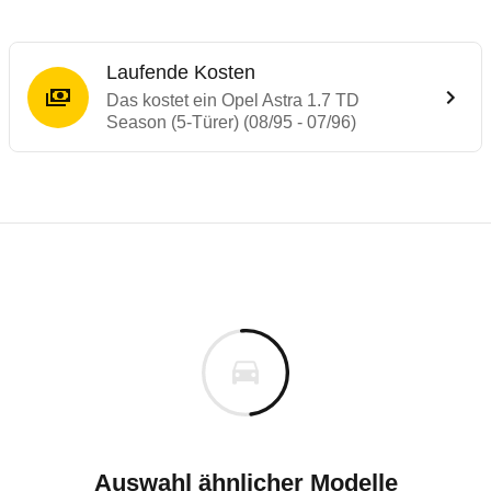
Laufende Kosten
Das kostet ein Opel Astra 1.7 TD
Season (5-Türer) (08/95 - 07/96)
Laufende Kosten
Rückrufe & Mängel des Opel Astra
Technische Daten des
Opel Astra 1.7 TD S
Individuelle Berechnung
Berechnung
€
Alle Rückrufe
is
k.A.
Fahrzeugpreis
Hier können Sie sich zu den Rückrufen des Fahrzeuges 
00 km
ch
Haltedauer
8 PS)
Auswahl ähnlicher Modelle