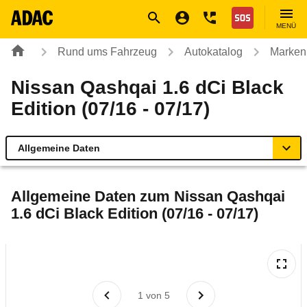
Navigation
Suche
Seiteninhalt
Fußzeile
Nothilfe
MENÜ
Rund ums Fahrzeug
Autokatalog
Marken
Nissan Qashqai 1.6 dCi Black
Edition (07/16 - 07/17)
Allgemeine Daten
Allgemeine Daten
Allgemeine Daten zum
Nissan Qashqai
1.6 dCi Black Edition (07/16 - 07/17)
Technische Daten
Ähnliche Autotests
Laufende Kosten
1
von
5