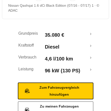
Nissan Qashqai 1.6 dCi Black Edition (07/16 - 07/17) 1
©
Rückrufe & Mängel
ADAC
Crashtest
Grundpreis
35.080 €
Kraftstoff
Diesel
Verbrauch
4,6 l/100 km
Leistung
96 kW (130 PS)
Zum Fahrzeugvergleich
hinzufügen
Zu meinen Fahrzeugen