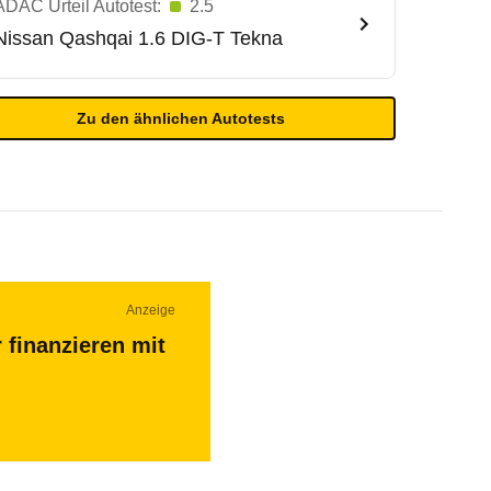
ADAC Urteil Autotest:
2.5
Nissan
Qashqai 1.6 DIG-T Tekna
Zu den ähnlichen Autotests
Anzeige
 finanzieren mit