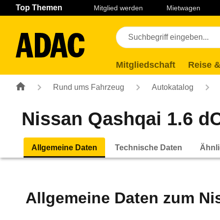
Navigation
Suche
Seiteninhalt
Fußzeile
Top Themen
Mitglied werden
Mietwagen
Mitgliedschaft
Reise &
Rund ums Fahrzeug
Autokatalog
Nissan Qashqai 1.6 dCi
Allgemeine Daten
Technische Daten
Ähnli
Allgemeine Daten zum
Ni