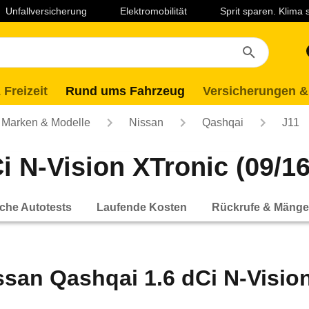
Unfallversicherung
Elektromobilität
Sprit sparen. Klima
 Freizeit
Rund ums Fahrzeug
Versicherungen &
Marken & Modelle
Nissan
Qashqai
J11
 N-Vision XTronic (09/16 
che Autotests
Laufende Kosten
Rückrufe & Mänge
ssan Qashqai 1.6 dCi N-Vision