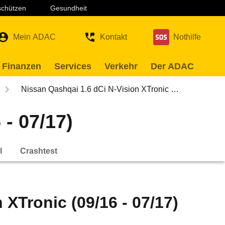
 schützen
Gesundheit
Mein ADAC
Kontakt
Nothilfe
 Finanzen
Services
Verkehr
Der ADAC
Nissan Qashqai 1.6 dCi N-Vision XTronic …
- 07/17)
l
Crashtest
 XTronic (09/16 - 07/17)