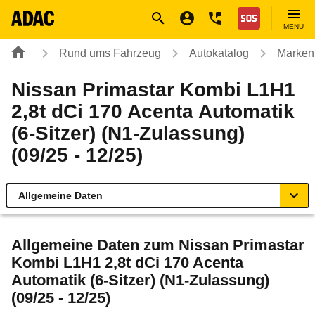
Navigation
Suche
Seiteninhalt
Fußzeile
Nothilfe
MENÜ
Rund ums Fahrzeug
Autokatalog
Marken
Nissan Primastar Kombi L1H1
2,8t dCi 170 Acenta Automatik
(6-Sitzer) (N1-Zulassung)
(09/25 - 12/25)
Allgemeine Daten
Allgemeine Daten
Allgemeine Daten zum
Nissan Primastar
Kombi L1H1 2,8t dCi 170 Acenta
Technische Daten
Automatik (6-Sitzer) (N1-Zulassung)
(09/25 - 12/25)
Rückrufe & Mängel