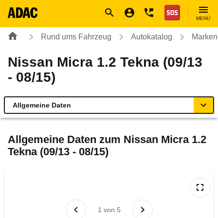
Navigation
Suche
Seiteninhalt
Fußzeile
Nothilfe
MENÜ
Rund ums Fahrzeug
Autokatalog
Marken
Nissan Micra 1.2 Tekna (09/13
- 08/15)
Allgemeine Daten
Allgemeine Daten
Allgemeine Daten zum
Nissan Micra 1.2
Tekna (09/13 - 08/15)
Technische Daten
Ähnliche Autotests
Laufende Kosten
1
von
5