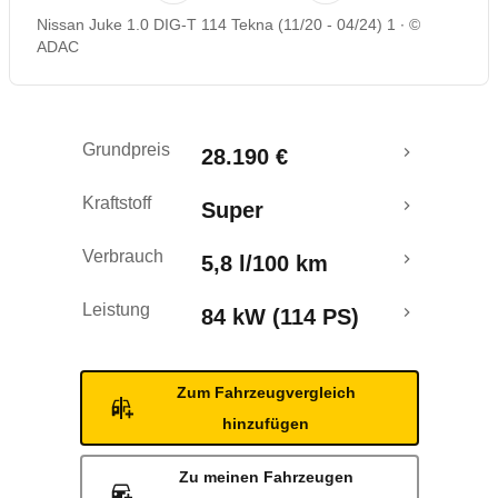
Nissan Juke 1.0 DIG-T 114 Tekna (11/20 - 04/24) 1
©
Rückrufe & Mängel
ADAC
Crashtest
Grundpreis
28.190 €
Kraftstoff
Super
Verbrauch
5,8 l/100 km
Leistung
84 kW (114 PS)
Zum Fahrzeugvergleich
hinzufügen
Zu meinen Fahrzeugen