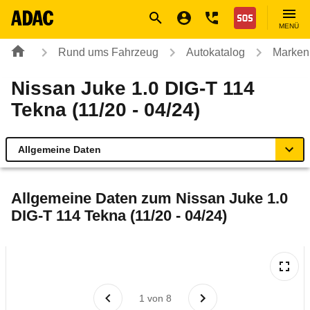
Navigation
Suche
Seiteninhalt
Fußzeile
Nothilfe
MENÜ
Rund ums Fahrzeug
Autokatalog
Marken
Nissan Juke 1.0 DIG-T 114
Tekna (11/20 - 04/24)
Allgemeine Daten
Allgemeine Daten
Allgemeine Daten zum
Nissan Juke 1.0
DIG-T 114 Tekna (11/20 - 04/24)
Technische Daten
Ähnliche Autotests
Laufende Kosten
1
von
8