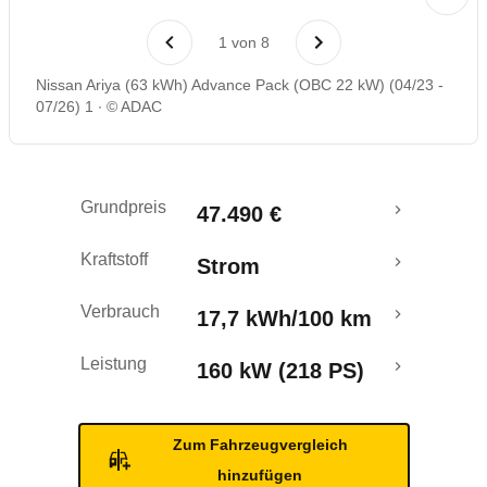
Laufende Kosten
1
von
8
Rückrufe & Mängel
Nissan Ariya (63 kWh) Advance Pack (OBC 22 kW) (04/23 -
07/26) 1
© ADAC
Reichweitenrechner
Crashtest
Grundpreis
47.490 €
Kraftstoff
Strom
Verbrauch
17,7 kWh/100 km
Leistung
160 kW (218 PS)
Zum Fahrzeugvergleich
hinzufügen