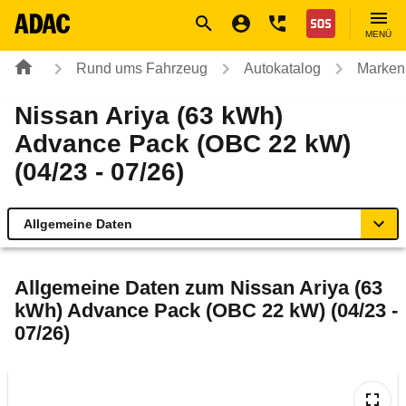
Navigation
Suche
Seiteninhalt
Fußzeile
Nothilfe
MENÜ
Rund ums Fahrzeug
Autokatalog
Marken
Nissan Ariya (63 kWh)
Advance Pack (OBC 22 kW)
(04/23 - 07/26)
Allgemeine Daten
Allgemeine Daten
Allgemeine Daten zum
Nissan Ariya (63
kWh) Advance Pack (OBC 22 kW) (04/23 -
Technische Daten
07/26)
Ähnliche Autotests