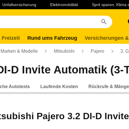
Unfallversicherung
Elektromobilität
Sprit sparen. Klima
 Freizeit
Rund ums Fahrzeug
Versicherungen &
Marken & Modelle
Mitsubishi
Pajero
3. G
I-D Invite Automatik (3-T
che Autotests
Laufende Kosten
Rückrufe & Mänge
tsubishi Pajero 3.2 DI-D Invit