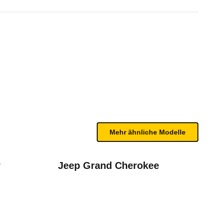
utomatik (3-Türer) (07/09 - 02/
te Fahrzeug.
n sind, entnehmen Sie bitte dem Rückruf, da häufi
Mehr ähnliche Modelle
r
Jeep Grand Cherokee