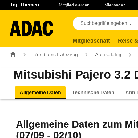
Navigation
Suche
Seiteninhalt
Fußzeile
Top Themen
Mitglied werden
Mietwagen
Mitgliedschaft
Reise &
Rund ums Fahrzeug
Autokatalog
Mitsubishi Pajero 3.2 D
Allgemeine Daten
Technische Daten
Ähnli
Allgemeine Daten zum
Mi
(07/09 - 02/10)