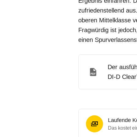
Ergebnis einfahren. D
zufriedenstellend au
oberen Mittelklasse ve
Fragwürdig ist jedoch
einen Spurverlassensw
Der ausfüh
DI-D Clear
Laufende K
Das kostet ei