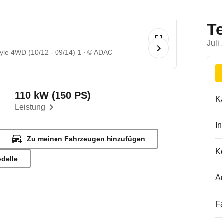
T
Juli
tyle 4WD (10/12 - 09/14) 1
© ADAC
110 kW (150 PS)
K
Leistung
I
Zu meinen Fahrzeugen hinzufügen
K
odelle
A
F