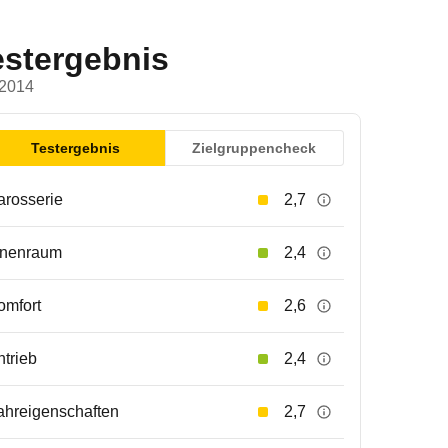
estergebnis
 2014
Testergebnis
Zielgruppencheck
arosserie
2,7
nnenraum
2,4
omfort
2,6
ntrieb
2,4
ahreigenschaften
2,7