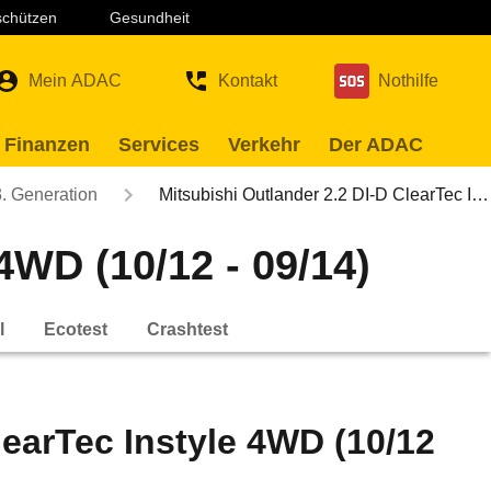
 schützen
Gesundheit
Mein ADAC
Kontakt
Nothilfe
 Finanzen
Services
Verkehr
Der ADAC
3. Generation
Mitsubishi Outlander 2.2 DI-D ClearTec I…
4WD (10/12 - 09/14)
l
Ecotest
Crashtest
learTec Instyle 4WD (10/12