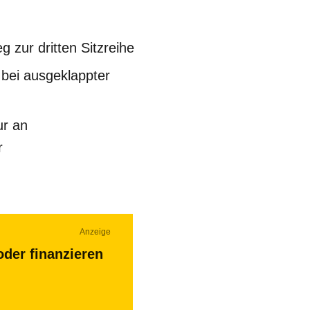
 zur dritten Sitzreihe
 bei ausgeklappter
ur an
r
Anzeige
oder finanzieren