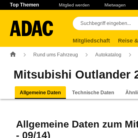
Navigation
Suche
Seiteninhalt
Fußzeile
Top Themen
Mitglied werden
Mietwagen
Mitgliedschaft
Reise &
Rund ums Fahrzeug
Autokatalog
Mitsubishi Outlander 2
Allgemeine Daten
Technische Daten
Ähnli
Allgemeine Daten zum
Mi
- 09/14)