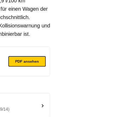
,9 l/100 km
 für einen Wagen der
chschnittlich.
Kollisionswarnung und
inierbar ist.
PDF ansehen
09/14)