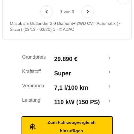
Laufende Kosten
1
von
3
Rückrufe & Mängel
Mitsubishi Outlander 2.0 Diamant+ 2WD CVT-Automatik (7-
Sitzer) (09/19 - 03/20) 1
© ADAC
Grundpreis
29.890 €
Kraftstoff
Super
Verbrauch
7,1 l/100 km
Leistung
110 kW (150 PS)
Zum Fahrzeugvergleich
hinzufügen