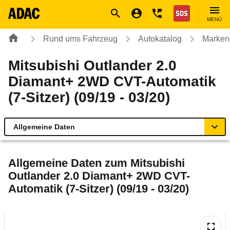
Navigation
Suche
Seiteninhalt
Fußzeile
Nothilfe
MENÜ
Rund ums Fahrzeug
Autokatalog
Marken
Mitsubishi Outlander 2.0
Diamant+ 2WD CVT-Automatik
(7-Sitzer) (09/19 - 03/20)
Allgemeine Daten
Allgemeine Daten
Allgemeine Daten zum
Mitsubishi
Outlander 2.0 Diamant+ 2WD CVT-
Technische Daten
Automatik (7-Sitzer) (09/19 - 03/20)
Ähnliche Autotests