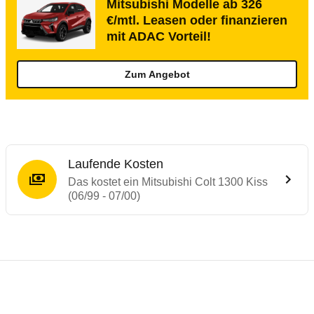
Mitsubishi Modelle ab 326
€/mtl. Leasen oder finanzieren
mit ADAC Vorteil!
Zum Angebot
Laufende Kosten
Das kostet ein Mitsubishi Colt 1300 Kiss
(06/99 - 07/00)
Laufende Kosten
Rückrufe & Mängel des Mitsubishi Colt
Technische Daten des
Mitsubishi Colt 130