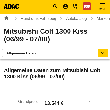
Navigation
Suche
Seiteninhalt
Fußzeile
Nothilfe
MENÜ
Rund ums Fahrzeug
Autokatalog
Marken
Mitsubishi Colt 1300 Kiss
(06/99 - 07/00)
Allgemeine Daten
Allgemeine Daten
Allgemeine Daten zum
Mitsubishi Colt
1300 Kiss (06/99 - 07/00)
Technische Daten
Laufende Kosten
Grundpreis
13.544 €
Rückrufe & Mängel