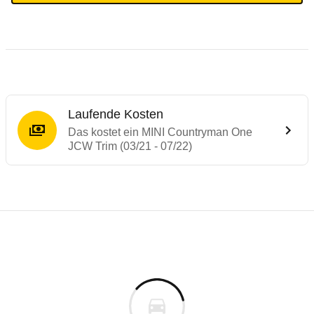
Laufende Kosten
Das kostet ein MINI Countryman One
JCW Trim (03/21 - 07/22)
Testergebnisse von ähnlichen Autos
Laufende Kosten
Rückrufe & Mängel des MINI Countryman
Technische Daten des
MINI Countryman O
Hier finden Sie eine Übersicht aller Autotests aus de
Individuelle Berechnung
Berechnung
€
Alle Rückrufe
is