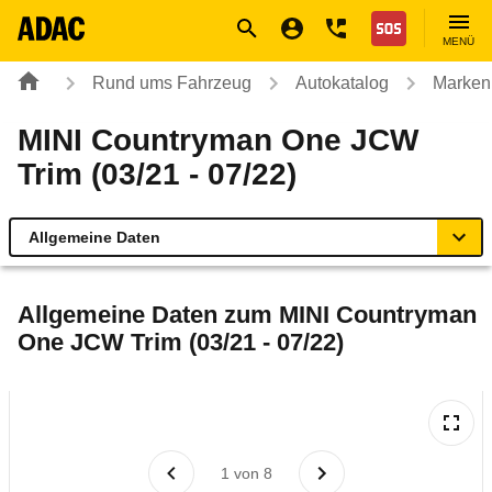
Navigation
Suche
Seiteninhalt
Fußzeile
Nothilfe
MENÜ
Rund ums Fahrzeug
Autokatalog
Marken
MINI Countryman One JCW
Trim (03/21 - 07/22)
Allgemeine Daten
Allgemeine Daten
Allgemeine Daten zum
MINI Countryman
One JCW Trim (03/21 - 07/22)
Technische Daten
Ähnliche Autotests
Laufende Kosten
1
von
8