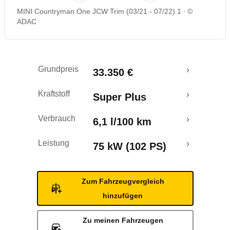
MINI Countryman One JCW Trim (03/21 - 07/22) 1
©
Rückrufe & Mängel
ADAC
Grundpreis
33.350 €
Kraftstoff
Super Plus
Verbrauch
6,1 l/100 km
Leistung
75 kW (102 PS)
Zum Fahrzeugvergleich
hinzufügen
Zu meinen Fahrzeugen