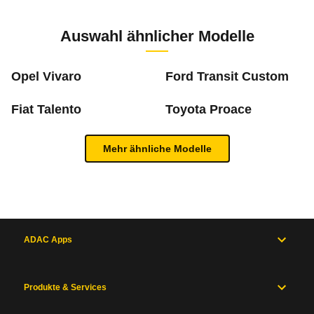
Zur Mängelmeldung
0 PS)
Auswahl ähnlicher Modelle
m
Opel Vivaro
Ford Transit Custom
Fiat Talento
Toyota Proace
Was ist die Pannenstatistik?
Mehr ähnliche Modelle
In der ADAC Pannenstatistik sieht man, welche 
Inhaltsverzeichnis
mehr zur Pannenstatistik Methode
Allgemein
Motor
und
ADAC Apps
Antrieb
Maße
und
Produkte & Services
Zum Mängelforum
Gewichte
Karosserie