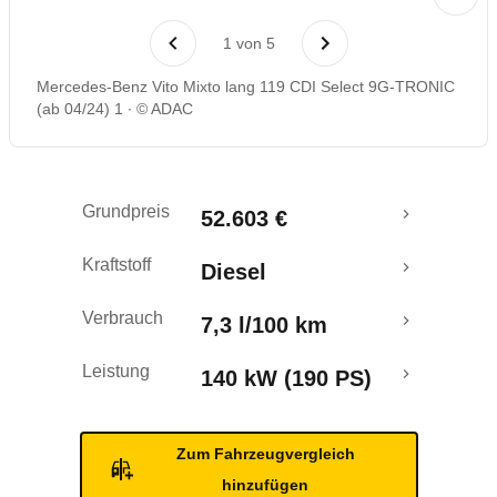
1
von
5
Mercedes-Benz Vito Mixto lang 119 CDI Select 9G-TRONIC
(ab 04/24) 1
© ADAC
Grundpreis
52.603 €
Kraftstoff
Diesel
Verbrauch
7,3 l/100 km
Leistung
140 kW (190 PS)
Zum Fahrzeugvergleich
hinzufügen