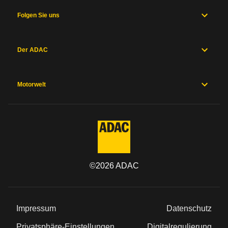
und
Fahrwerk
Folgen Sie uns
Messwerte
Hersteller
Sicherheitsausstattung
Der ADAC
Herstellergarantien
Preise und
Ausstattung
Motorwelt
Allgemein
Kategorie
©
2026
ADAC
Marke
Modell
Impressum
Datenschutz
Typ
Privatsphäre-Einstellungen
Digitalregulierung