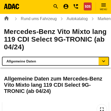
Navigation
Suche
Seiteninhalt
Fußzeile
Nothilfe
MENÜ
Rund ums Fahrzeug
Autokatalog
Marken
Mercedes-Benz Vito Mixto lang
119 CDI Select 9G-TRONIC (ab
04/24)
Allgemeine Daten
Allgemeine Daten
Allgemeine Daten zum
Mercedes-Benz
Vito Mixto lang 119 CDI Select 9G-
Technische Daten
TRONIC (ab 04/24)
Rückrufe & Mängel