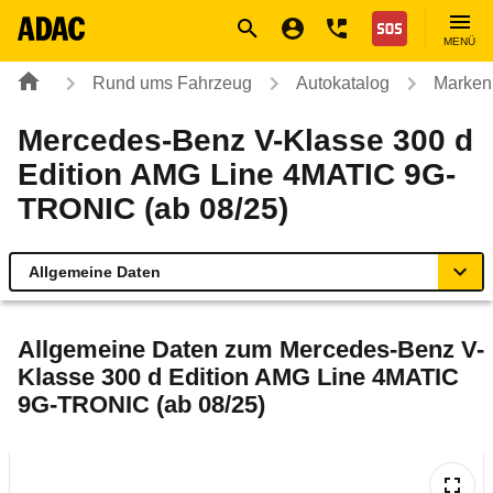
Navigation
Suche
Seiteninhalt
Fußzeile
Nothilfe
MENÜ
Rund ums Fahrzeug
Autokatalog
Marken
Mercedes-Benz V-Klasse 300 d
Edition AMG Line 4MATIC 9G-
TRONIC (ab 08/25)
Allgemeine Daten
Allgemeine Daten
Allgemeine Daten zum
Mercedes-Benz V-
Klasse 300 d Edition AMG Line 4MATIC
Technische Daten
9G-TRONIC (ab 08/25)
Ähnliche Autotests