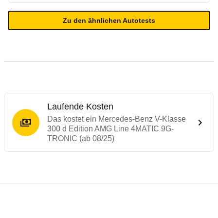
Zu den ähnlichen Autotests
Laufende Kosten
Das kostet ein Mercedes-Benz V-Klasse
300 d Edition AMG Line 4MATIC 9G-
TRONIC (ab 08/25)
Testergebnisse von ähnlichen Autos
Laufende Kosten
Technische Daten des
Mercedes-Benz V-K