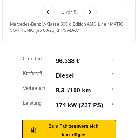
Laufende Kosten
1
von
5
Mercedes-Benz V-Klasse 300 d Edition AMG Line 4MATIC
9G-TRONIC (ab 08/25) 1
© ADAC
Grundpreis
96.338 €
Kraftstoff
Diesel
Verbrauch
8,3 l/100 km
Leistung
174 kW (237 PS)
Zum Fahrzeugvergleich
hinzufügen