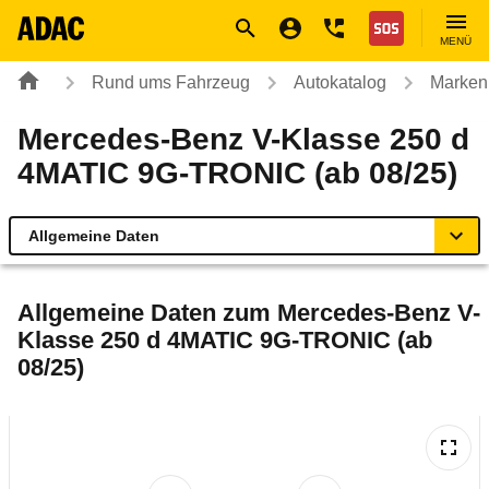
Navigation
Suche
Seiteninhalt
Fußzeile
Nothilfe
MENÜ
Rund ums Fahrzeug
Autokatalog
Marken
Mercedes-Benz V-Klasse 250 d
4MATIC 9G-TRONIC (ab 08/25)
Allgemeine Daten
Allgemeine Daten
Allgemeine Daten zum
Mercedes-Benz V-
Klasse 250 d 4MATIC 9G-TRONIC (ab
Technische Daten
08/25)
Ähnliche Autotests