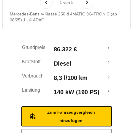
1
von
5
Mercedes-Benz V-Klasse 250 d 4MATIC 9G-TRONIC (ab
08/25) 1
© ADAC
Grundpreis
86.322 €
Kraftstoff
Diesel
Verbrauch
8,3 l/100 km
Leistung
140 kW (190 PS)
Zum Fahrzeugvergleich
hinzufügen