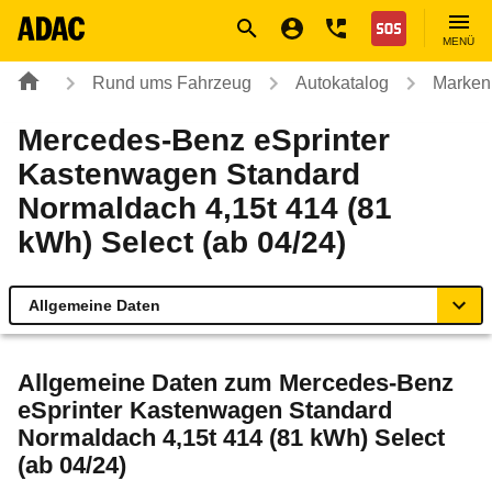
Navigation
Suche
Seiteninhalt
Fußzeile
Nothilfe
MENÜ
Rund ums Fahrzeug
Autokatalog
Marken
Mercedes-Benz eSprinter
Kastenwagen Standard
Normaldach 4,15t 414 (81
kWh) Select (ab 04/24)
Allgemeine Daten
Allgemeine Daten
Allgemeine Daten zum
Mercedes-Benz
eSprinter Kastenwagen Standard
Technische Daten
Normaldach 4,15t 414 (81 kWh) Select
(ab 04/24)
Rückrufe & Mängel