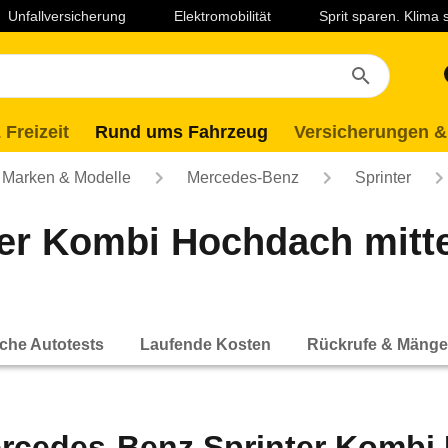
Unfallversicherung
Elektromobilität
Sprit sparen. Klima
 Freizeit
Rund ums Fahrzeug
Versicherungen &
Marken & Modelle
Mercedes-Benz
Sprinter
r Kombi Hochdach mittel
che Autotests
Laufende Kosten
Rückrufe & Mänge
rcedes-Benz Sprinter Kombi 