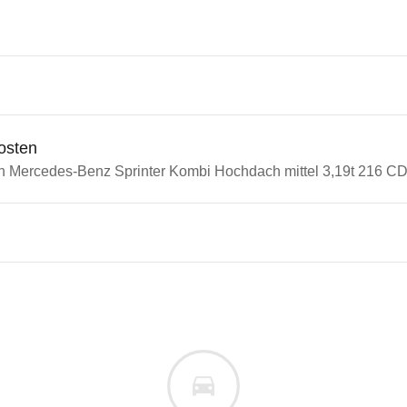
osten
in Mercedes-Benz Sprinter Kombi Hochdach mittel 3,19t 216 CDI 
n Autos
edes-Benz Sprinter
des-Benz Sprinter Kombi Hoch
s derselben Baureihengeneration wie das ausgewähl