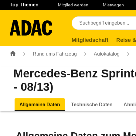
Navigation
Suche
Seiteninhalt
Fußzeile
Top Themen
Mitglied werden
Mietwagen
Mitgliedschaft
Reise &
Rund ums Fahrzeug
Autokatalog
Mercedes-Benz Sprinte
- 08/13)
Allgemeine Daten
Technische Daten
Ähnli
Allgemeine Daten zum
Me