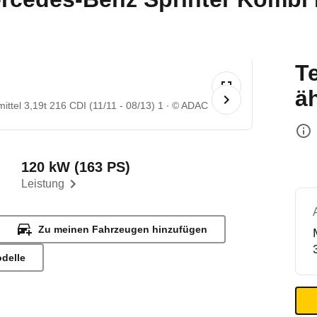
T
ä
tel 3,19t 216 CDI (11/11 - 08/13) 1
© ADAC
120 kW (163 PS)
Leistung
Zu meinen Fahrzeugen hinzufügen
odelle