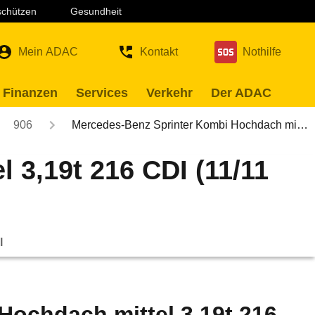
 schützen
Gesundheit
Mein ADAC
Kontakt
Nothilfe
 Finanzen
Services
Verkehr
Der ADAC
906
Mercedes-Benz Sprinter Kombi Hochdach mi…
 3,19t 216 CDI (11/11
l
Hochdach mittel 3,19t 216