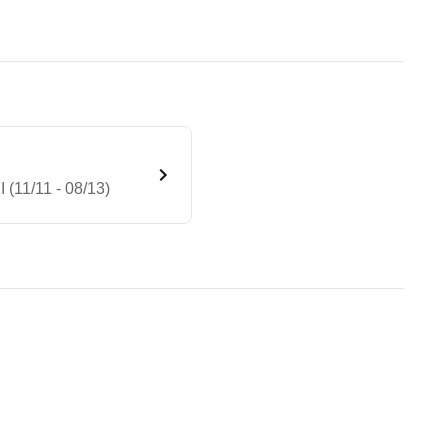
(11/11 - 08/13)
dach mittel 3,19t 216 CDI (11
te Fahrzeug.