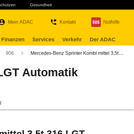
 schützen
Gesundheit
Mein ADAC
Kontakt
Nothilfe
 Finanzen
Services
Verkehr
Der ADAC
906
Mercedes-Benz Sprinter Kombi mittel 3,5t…
 LGT Automatik
l
ittel 3,5t 316 LGT