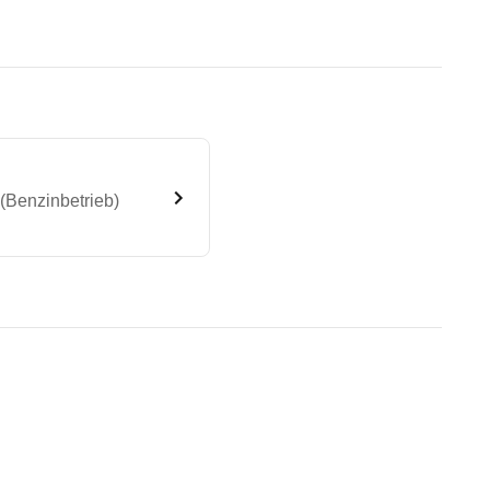
(Benzinbetrieb)
l 3,5t 316 LGT Automatik (Be
te Fahrzeug.