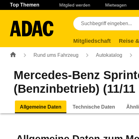
Navigation
Suche
Seiteninhalt
Fußzeile
Top Themen
Mitglied werden
Mietwagen
Mitgliedschaft
Reise &
Rund ums Fahrzeug
Autokatalog
Mercedes-Benz Sprinte
(Benzinbetrieb) (11/11 
Allgemeine Daten
Technische Daten
Ähnli
Allgemeine Daten zum
Me