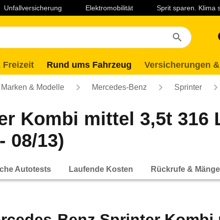
Unfallversicherung
Elektromobilität
Sprit sparen. Klima
 Freizeit
Rund ums Fahrzeug
Versicherungen &
Marken & Modelle
Mercedes-Benz
Sprinter
r Kombi mittel 3,5t 316
- 08/13)
che Autotests
Laufende Kosten
Rückrufe & Mänge
rcedes-Benz Sprinter Kombi m