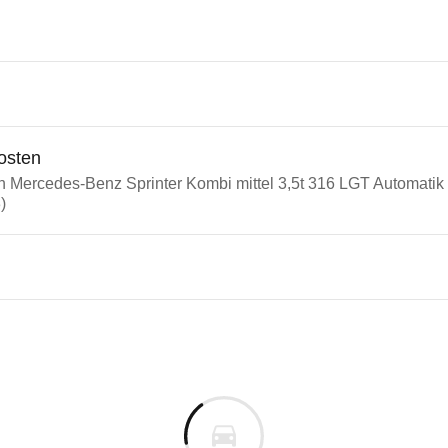
osten
in Mercedes-Benz Sprinter Kombi mittel 3,5t 316 LGT Automatik 
)
n Autos
edes-Benz Sprinter
des-Benz Sprinter Kombi mitte
s derselben Baureihengeneration wie das ausgewähl