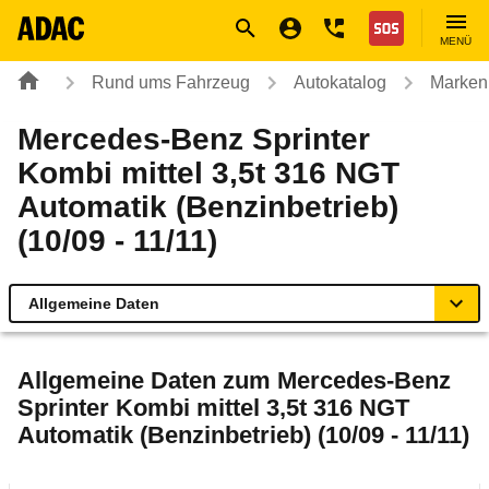
Navigation
Suche
Seiteninhalt
Fußzeile
Nothilfe
MENÜ
Rund ums Fahrzeug
Autokatalog
Marken
Mercedes-Benz Sprinter
Kombi mittel 3,5t 316 NGT
Automatik (Benzinbetrieb)
(10/09 - 11/11)
Allgemeine Daten
Allgemeine Daten
Allgemeine Daten zum
Mercedes-Benz
Sprinter Kombi mittel 3,5t 316 NGT
Technische Daten
Automatik (Benzinbetrieb) (10/09 - 11/11)
Ähnliche Autotests