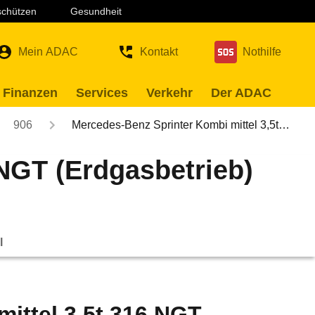
 schützen
Gesundheit
Mein ADAC
Kontakt
Nothilfe
 Finanzen
Services
Verkehr
Der ADAC
906
Mercedes-Benz Sprinter Kombi mittel 3,5t…
 NGT (Erdgasbetrieb)
l
ittel 3,5t 316 NGT