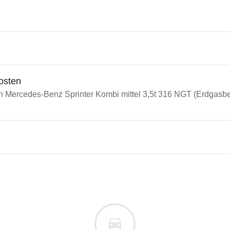
osten
n Mercedes-Benz Sprinter Kombi mittel 3,5t 316 NGT (Erdgasbet
n Autos
edes-Benz Sprinter
des-Benz Sprinter Kombi mitte
s derselben Baureihengeneration wie das ausgewähl