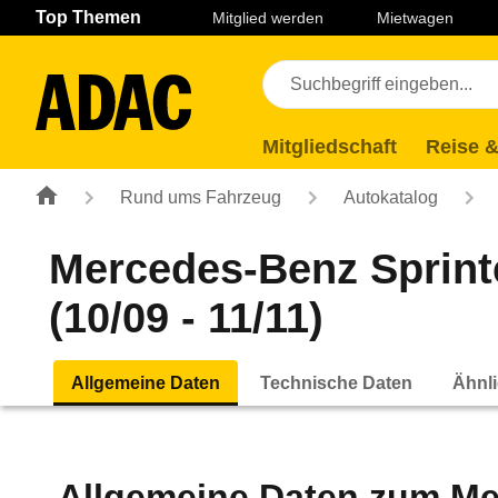
Navigation
Suche
Seiteninhalt
Fußzeile
Top Themen
Mitglied werden
Mietwagen
Mitgliedschaft
Reise &
Rund ums Fahrzeug
Autokatalog
Mercedes-Benz Sprinte
(10/09 - 11/11)
Allgemeine Daten
Technische Daten
Ähnli
Allgemeine Daten zum
Me