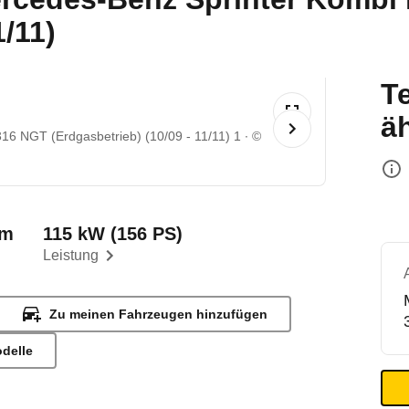
1/11)
T
ä
316 NGT (Erdgasbetrieb) (10/09 - 11/11) 1
©
km
115 kW (156 PS)
Leistung
Zu meinen Fahrzeugen hinzufügen
odelle