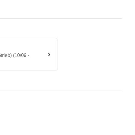
rieb) (10/09 -
l 3,5t 316 NGT (Erdgasbetrie
te Fahrzeug.