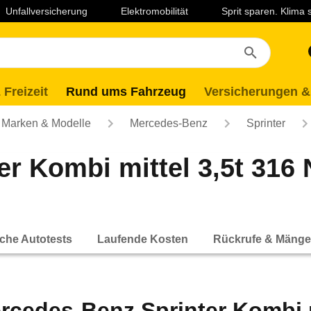
Unfallversicherung
Elektromobilität
Sprit sparen. Klima
 Freizeit
Rund ums Fahrzeug
Versicherungen &
Marken & Modelle
Mercedes-Benz
Sprinter
r Kombi mittel 3,5t 316
che Autotests
Laufende Kosten
Rückrufe & Mänge
rcedes-Benz Sprinter Kombi m