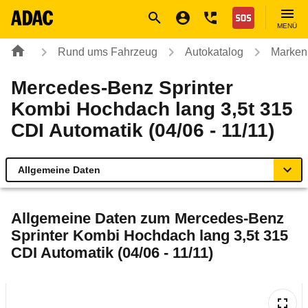
Navigation
Suche
Seiteninhalt
Fußzeile
Nothilfe
MENÜ
Rund ums Fahrzeug
Autokatalog
Marken
Mercedes-Benz Sprinter
Kombi Hochdach lang 3,5t 315
CDI Automatik (04/06 - 11/11)
Allgemeine Daten
Allgemeine Daten
Allgemeine Daten zum
Mercedes-Benz
Sprinter Kombi Hochdach lang 3,5t 315
Technische Daten
CDI Automatik (04/06 - 11/11)
Ähnliche Autotests