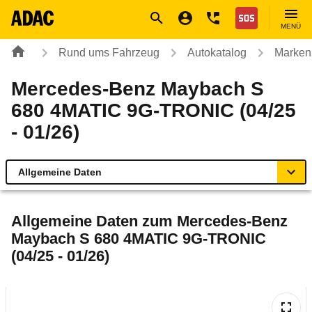
Navigation
Suche
Seiteninhalt
Fußzeile
Nothilfe
MENÜ
Rund ums Fahrzeug
Autokatalog
Marken
Mercedes-Benz Maybach S
680 4MATIC 9G-TRONIC (04/25
- 01/26)
Allgemeine Daten
Allgemeine Daten
Allgemeine Daten zum
Mercedes-Benz
Maybach S 680 4MATIC 9G-TRONIC
Technische Daten
(04/25 - 01/26)
Ähnliche Autotests