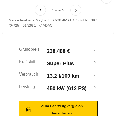
Laufende Kosten
1
von
5
Rückrufe & Mängel
Mercedes-Benz Maybach S 680 4MATIC 9G-TRONIC
(04/25 - 01/26) 1
© ADAC
Grundpreis
238.488 €
Kraftstoff
Super Plus
Verbrauch
13,2 l/100 km
Leistung
450 kW (612 PS)
Zum Fahrzeugvergleich
hinzufügen