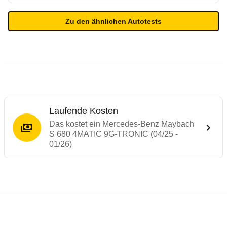
Zu den ähnlichen Autotests
Laufende Kosten
Das kostet ein Mercedes-Benz Maybach
S 680 4MATIC 9G-TRONIC (04/25 -
01/26)
Testergebnisse von ähnlichen Autos
Laufende Kosten
Rückrufe & Mängel des Mercedes-Benz S-
Technische Daten des
Mercedes-Benz May