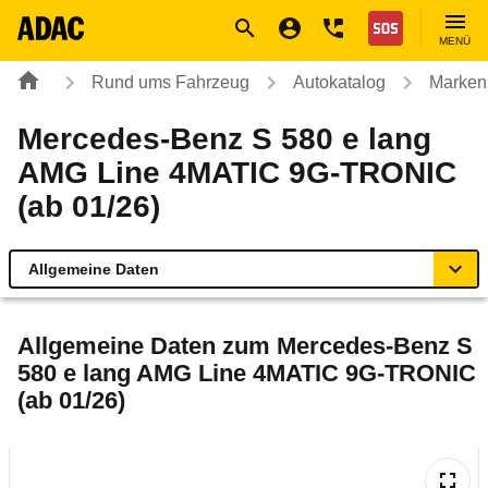
Navigation
Suche
Seiteninhalt
Fußzeile
Nothilfe
MENÜ
Rund ums Fahrzeug
Autokatalog
Marken
Mercedes-Benz S 580 e lang
AMG Line 4MATIC 9G-TRONIC
(ab 01/26)
Allgemeine Daten
Allgemeine Daten
Allgemeine Daten zum
Mercedes-Benz S
580 e lang AMG Line 4MATIC 9G-TRONIC
Technische Daten
(ab 01/26)
Laufende Kosten