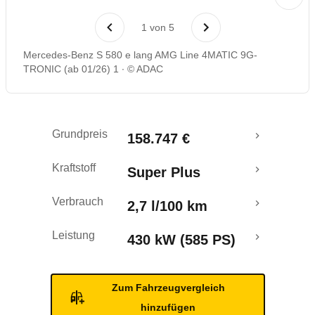
Rückrufe & Mängel
1
von
5
Reichweitenrechner
Mercedes-Benz S 580 e lang AMG Line 4MATIC 9G-
TRONIC (ab 01/26) 1
© ADAC
Grundpreis
158.747 €
Kraftstoff
Super Plus
Verbrauch
2,7 l/100 km
Leistung
430 kW (585 PS)
Zum Fahrzeugvergleich
hinzufügen