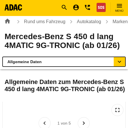
Navigation
Suche
Seiteninhalt
Fußzeile
Nothilfe
MENÜ
Rund ums Fahrzeug
Autokatalog
Marken
Mercedes-Benz S 450 d lang
4MATIC 9G-TRONIC (ab 01/26)
Allgemeine Daten
Allgemeine Daten
Allgemeine Daten zum
Mercedes-Benz S
450 d lang 4MATIC 9G-TRONIC (ab 01/26)
Technische Daten
Laufende Kosten
Rückrufe & Mängel
1
von
5