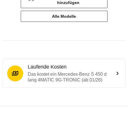
hinzufügen
Alle Modelle
Laufende Kosten
Das kostet ein Mercedes-Benz S 450 d
lang 4MATIC 9G-TRONIC (ab 01/26)
Laufende Kosten
Rückrufe & Mängel des Mercedes-Benz S-
Technische Daten des
Mercedes-Benz S 4