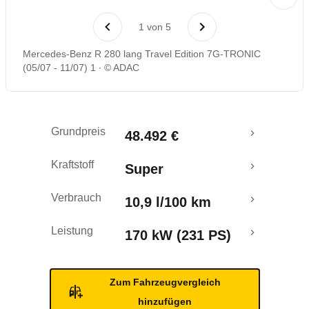
Laufende Kosten
1
von
5
Rückrufe & Mängel
Mercedes-Benz R 280 lang Travel Edition 7G-TRONIC
(05/07 - 11/07) 1
© ADAC
Grundpreis
48.492 €
Kraftstoff
Super
Verbrauch
10,9 l/100 km
Leistung
170 kW (231 PS)
Zum Fahrzeugvergleich
hinzufügen