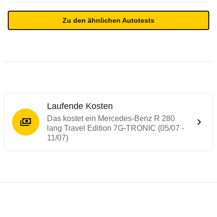
Zu den ähnlichen Autotests
Laufende Kosten
Das kostet ein Mercedes-Benz R 280
lang Travel Edition 7G-TRONIC (05/07 -
11/07)
Testergebnisse von ähnlichen Autos
Laufende Kosten
Rückrufe & Mängel des Mercedes-Benz R-
Technische Daten des
Mercedes-Benz R 28