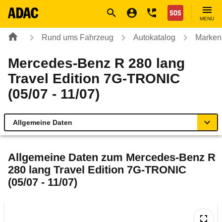
Navigation
Suche
Seiteninhalt
Fußzeile
Nothilfe
MENÜ
Rund ums Fahrzeug
Autokatalog
Marken
Mercedes-Benz R 280 lang
Travel Edition 7G-TRONIC
(05/07 - 11/07)
Allgemeine Daten
Allgemeine Daten
Allgemeine Daten zum
Mercedes-Benz R
280 lang Travel Edition 7G-TRONIC
Technische Daten
(05/07 - 11/07)
Ähnliche Autotests