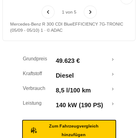
Laufende Kosten
1
von
5
Rückrufe & Mängel
Mercedes-Benz R 300 CDI BlueEFFICIENCY 7G-TRONIC
(05/09 - 05/10) 1
© ADAC
Grundpreis
49.623 €
Kraftstoff
Diesel
Verbrauch
8,5 l/100 km
Leistung
140 kW (190 PS)
Zum Fahrzeugvergleich
hinzufügen