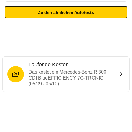
Zu den ähnlichen Autotests
Laufende Kosten
Das kostet ein Mercedes-Benz R 300
CDI BlueEFFICIENCY 7G-TRONIC
(05/09 - 05/10)
Testergebnisse von ähnlichen Autos
Laufende Kosten
Rückrufe & Mängel des Mercedes-Benz R-
Technische Daten des
Mercedes-Benz R 3