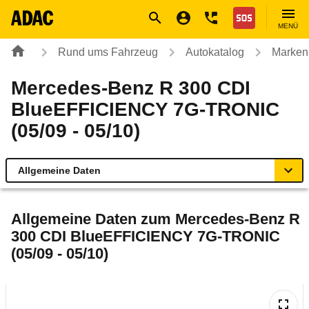
Navigation
Suche
Seiteninhalt
Fußzeile
Nothilfe
MENÜ
Rund ums Fahrzeug
Autokatalog
Marken
Mercedes-Benz R 300 CDI
BlueEFFICIENCY 7G-TRONIC
(05/09 - 05/10)
Allgemeine Daten
Allgemeine Daten
Allgemeine Daten zum
Mercedes-Benz R
300 CDI BlueEFFICIENCY 7G-TRONIC
Technische Daten
(05/09 - 05/10)
Ähnliche Autotests