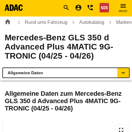
Navigation
Suche
Seiteninhalt
Fußzeile
Nothilfe
MENÜ
Rund ums Fahrzeug
Autokatalog
Marken
Mercedes-Benz GLS 350 d
Advanced Plus 4MATIC 9G-
TRONIC (04/25 - 04/26)
Allgemeine Daten
Allgemeine Daten
Allgemeine Daten zum
Mercedes-Benz
GLS 350 d Advanced Plus 4MATIC 9G-
Technische Daten
TRONIC (04/25 - 04/26)
Ähnliche Autotests