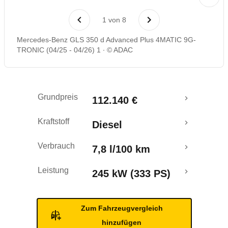
Laufende Kosten
1
von
8
Rückrufe & Mängel
Mercedes-Benz GLS 350 d Advanced Plus 4MATIC 9G-
TRONIC (04/25 - 04/26) 1
© ADAC
Grundpreis
112.140 €
Kraftstoff
Diesel
Verbrauch
7,8 l/100 km
Leistung
245 kW (333 PS)
Zum Fahrzeugvergleich
hinzufügen