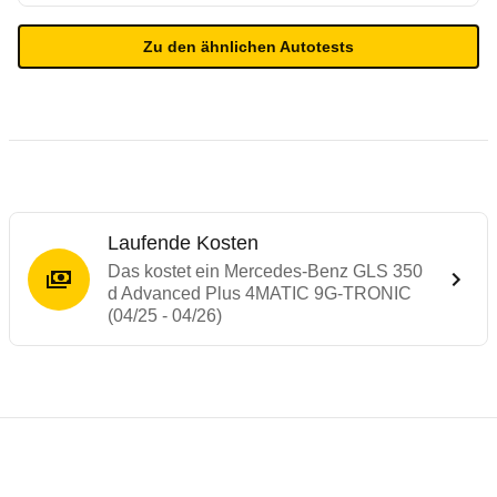
Zu den ähnlichen Autotests
Laufende Kosten
Das kostet ein Mercedes-Benz GLS 350
d Advanced Plus 4MATIC 9G-TRONIC
(04/25 - 04/26)
Testergebnisse von ähnlichen Autos
Laufende Kosten
Rückrufe & Mängel des Mercedes-Benz G
Technische Daten des
Mercedes-Benz GLS