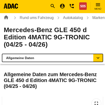
Navigation
Suche
Seiteninhalt
Fußzeile
Nothilfe
MENÜ
Rund ums Fahrzeug
Autokatalog
Marken
Mercedes-Benz GLE 450 d
Edition 4MATIC 9G-TRONIC
(04/25 - 04/26)
Allgemeine Daten
Allgemeine Daten
Allgemeine Daten zum
Mercedes-Benz
GLE 450 d Edition 4MATIC 9G-TRONIC
Technische Daten
(04/25 - 04/26)
Ähnliche Autotests