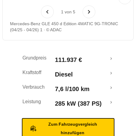
Laufende Kosten
1
von
5
Rückrufe & Mängel
Mercedes-Benz GLE 450 d Edition 4MATIC 9G-TRONIC
(04/25 - 04/26) 1
© ADAC
Grundpreis
111.937 €
Kraftstoff
Diesel
Verbrauch
7,6 l/100 km
Leistung
285 kW (387 PS)
Zum Fahrzeugvergleich
hinzufügen