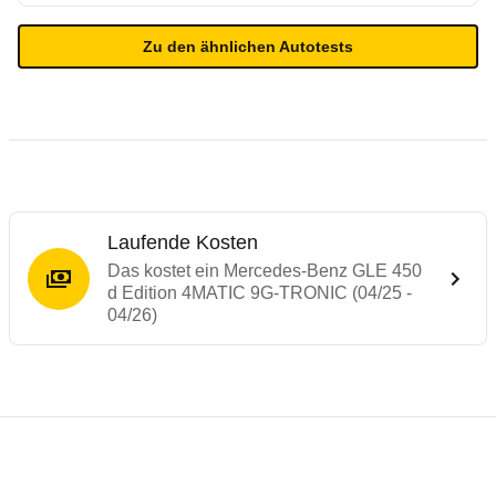
Zu den ähnlichen Autotests
Laufende Kosten
Das kostet ein Mercedes-Benz GLE 450
d Edition 4MATIC 9G-TRONIC (04/25 -
04/26)
Testergebnisse von ähnlichen Autos
Laufende Kosten
Rückrufe & Mängel des Mercedes-Benz G
Technische Daten des
Mercedes-Benz GLE