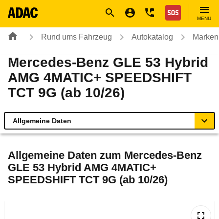
Navigation
Suche
Seiteninhalt
Fußzeile
Nothilfe
MENÜ
Rund ums Fahrzeug
Autokatalog
Marken
Mercedes-Benz GLE 53 Hybrid
AMG 4MATIC+ SPEEDSHIFT
TCT 9G (ab 10/26)
Allgemeine Daten
Allgemeine Daten
Allgemeine Daten zum
Mercedes-Benz
GLE 53 Hybrid AMG 4MATIC+
Technische Daten
SPEEDSHIFT TCT 9G (ab 10/26)
Rückrufe & Mängel