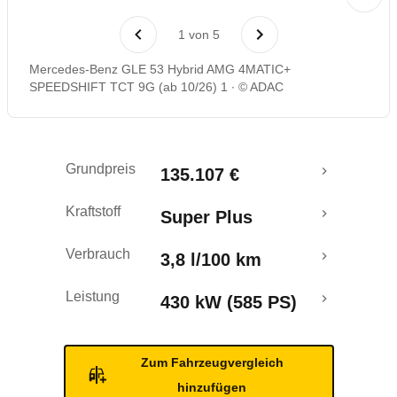
Reichweitenrechner
1
von
5
Mercedes-Benz GLE 53 Hybrid AMG 4MATIC+
SPEEDSHIFT TCT 9G (ab 10/26) 1
© ADAC
Grundpreis
135.107 €
Kraftstoff
Super Plus
Verbrauch
3,8 l/100 km
Leistung
430 kW (585 PS)
Zum Fahrzeugvergleich
hinzufügen