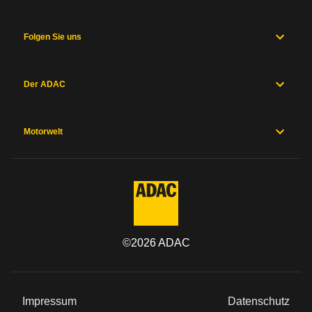
und
Fahrwerk
Messwerte
Folgen Sie uns
Hersteller
Sicherheitsausstattung
Herstellergarantien
Der ADAC
Preise und
Ausstattung
Motorwelt
Allgemein
Kategorie
Marke
©
2026
ADAC
Modell
Impressum
Datenschutz
Typ