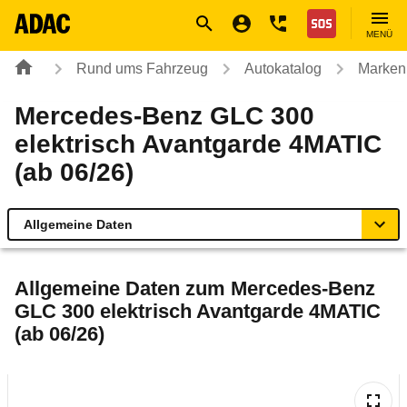
Navigation
Suche
Seiteninhalt
Fußzeile
Nothilfe
MENÜ
Rund ums Fahrzeug
Autokatalog
Marken
Mercedes-Benz GLC 300
elektrisch Avantgarde 4MATIC
(ab 06/26)
Allgemeine Daten
Allgemeine Daten
Allgemeine Daten zum
Mercedes-Benz
GLC 300 elektrisch Avantgarde 4MATIC
Technische Daten
(ab 06/26)
Laufende Kosten