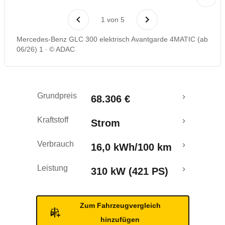
Rückrufe & Mängel
1
von
5
Reichweitenrechner
Mercedes-Benz GLC 300 elektrisch Avantgarde 4MATIC (ab
06/26) 1
© ADAC
Grundpreis
68.306 €
Kraftstoff
Strom
Verbrauch
16,0 kWh/100 km
Leistung
310 kW (421 PS)
Zum Fahrzeugvergleich
hinzufügen