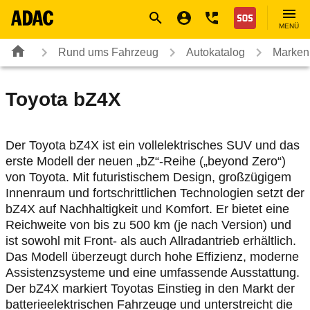
Navigation
Suche
Seiteninhalt
Fußzeile
Nothilfe
MENÜ
Rund ums Fahrzeug
Autokatalog
Marken
Toyota
bZ4X
Der Toyota bZ4X ist ein vollelektrisches SUV und das
erste Modell der neuen „bZ“-Reihe („beyond Zero“)
von Toyota. Mit futuristischem Design, großzügigem
Innenraum und fortschrittlichen Technologien setzt der
bZ4X auf Nachhaltigkeit und Komfort. Er bietet eine
Reichweite von bis zu 500 km (je nach Version) und
ist sowohl mit Front- als auch Allradantrieb erhältlich.
Das Modell überzeugt durch hohe Effizienz, moderne
Assistenzsysteme und eine umfassende Ausstattung.
Der bZ4X markiert Toyotas Einstieg in den Markt der
batterieelektrischen Fahrzeuge und unterstreicht die