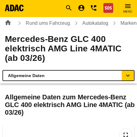
Navigation
Suche
Seiteninhalt
Fußzeile
Nothilfe
MENÜ
Rund ums Fahrzeug
Autokatalog
Marken
Mercedes-Benz GLC 400
elektrisch AMG Line 4MATIC
(ab 03/26)
Allgemeine Daten
Allgemeine Daten
Allgemeine Daten zum
Mercedes-Benz
GLC 400 elektrisch AMG Line 4MATIC (ab
Technische Daten
03/26)
Laufende Kosten