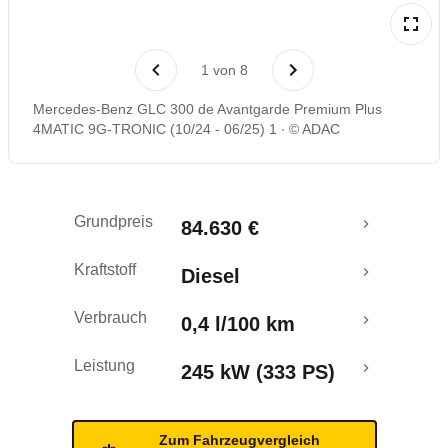
Laufende Kosten
1
von
8
Rückrufe & Mängel
Mercedes-Benz GLC 300 de Avantgarde Premium Plus
4MATIC 9G-TRONIC (10/24 - 06/25) 1
© ADAC
Reichweitenrechner
Crashtest
Grundpreis
84.630 €
Kraftstoff
Diesel
Verbrauch
0,4 l/100 km
Leistung
245 kW (333 PS)
Zum Fahrzeugvergleich