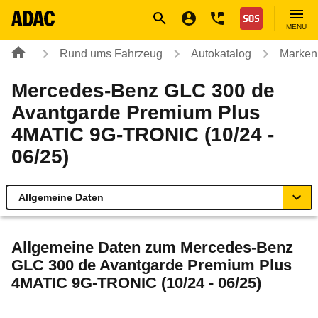
Navigation
Suche
Seiteninhalt
Fußzeile
Nothilfe
MENÜ
Rund ums Fahrzeug
Autokatalog
Marken
Mercedes-Benz GLC 300 de
Avantgarde Premium Plus
4MATIC 9G-TRONIC (10/24 -
06/25)
Allgemeine Daten
Allgemeine Daten
Allgemeine Daten zum
Mercedes-Benz
GLC 300 de Avantgarde Premium Plus
Technische Daten
4MATIC 9G-TRONIC (10/24 - 06/25)
Ähnliche Autotests