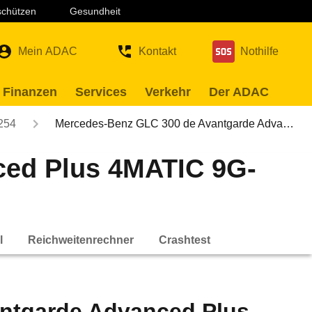
 schützen
Gesundheit
Mein ADAC
Kontakt
Nothilfe
 Finanzen
Services
Verkehr
Der ADAC
254
Mercedes-Benz GLC 300 de Avantgarde Adva…
ced Plus 4MATIC 9G-
l
Reichweitenrechner
Crashtest
ntgarde Advanced Plus