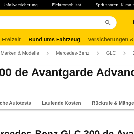
Unfallversicherung
Elektromobilität
Sprit sparen. Klima
 Freizeit
Rund ums Fahrzeug
Versicherungen &
Marken & Modelle
Mercedes-Benz
GLC
00 de Avantgarde Advan
)
che Autotests
Laufende Kosten
Rückrufe & Mänge
rcedes-Benz GLC 300 de Ava