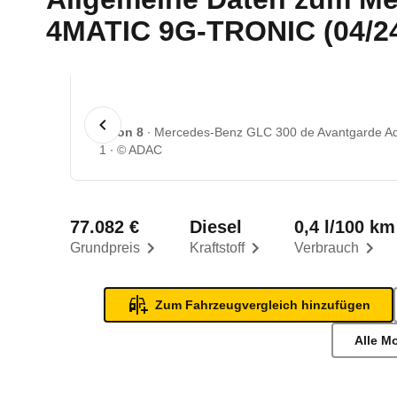
4MATIC 9G-TRONIC (04/24 
1 von 8
Mercedes-Benz GLC 300 de Avantgarde Ad
1
© ADAC
77.082 €
Diesel
0,4 l/100 km
Grundpreis
Kraftstoff
Verbrauch
Zum Fahrzeugvergleich hinzufügen
Alle M