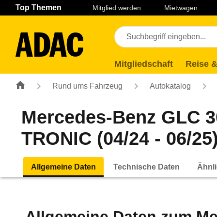
Navigation
Suche
Seiteninhalt
Fußzeile
Top Themen
Mitglied werden
Mietwagen
Mitgliedschaft
Reise &
Rund ums Fahrzeug
Autokatalog
Mercedes-Benz GLC 3
TRONIC (04/24 - 06/25
Allgemeine Daten
Technische Daten
Ähnli
Allgemeine Daten zum
Me