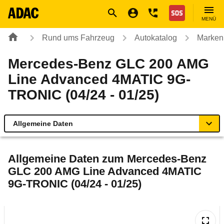
Navigation
Suche
Seiteninhalt
Fußzeile
Nothilfe
MENÜ
Rund ums Fahrzeug
Autokatalog
Marken
Mercedes-Benz GLC 200 AMG
Line Advanced 4MATIC 9G-
TRONIC (04/24 - 01/25)
Allgemeine Daten
Allgemeine Daten
Allgemeine Daten zum
Mercedes-Benz
GLC 200 AMG Line Advanced 4MATIC
Technische Daten
9G-TRONIC (04/24 - 01/25)
Ähnliche Autotests