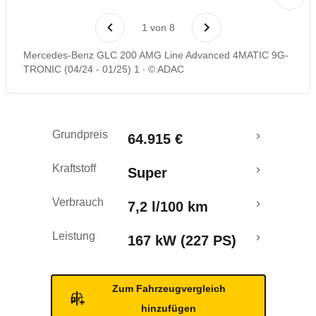
Laufende Kosten
1
von
8
Rückrufe & Mängel
Mercedes-Benz GLC 200 AMG Line Advanced 4MATIC 9G-
TRONIC (04/24 - 01/25) 1
© ADAC
Crashtest
Grundpreis
64.915 €
Kraftstoff
Super
Verbrauch
7,2 l/100 km
Leistung
167 kW (227 PS)
Zum Fahrzeugvergleich
hinzufügen