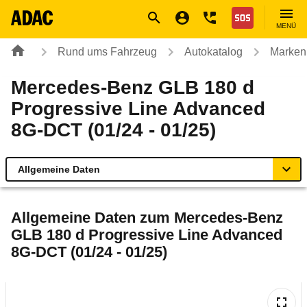
Navigation
Suche
Seiteninhalt
Fußzeile
Nothilfe
MENÜ
Rund ums Fahrzeug
Autokatalog
Marken
Mercedes-Benz GLB 180 d
Progressive Line Advanced
8G-DCT (01/24 - 01/25)
Allgemeine Daten
Allgemeine Daten
Allgemeine Daten zum
Mercedes-Benz
GLB 180 d Progressive Line Advanced
Technische Daten
8G-DCT (01/24 - 01/25)
Ähnliche Autotests