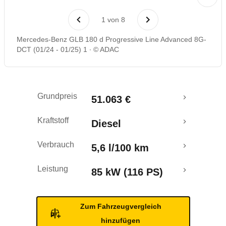
Laufende Kosten
1
von
8
Rückrufe & Mängel
Mercedes-Benz GLB 180 d Progressive Line Advanced 8G-
DCT (01/24 - 01/25) 1
© ADAC
Grundpreis
51.063 €
Kraftstoff
Diesel
Verbrauch
5,6 l/100 km
Leistung
85 kW (116 PS)
Zum Fahrzeugvergleich
hinzufügen