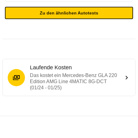
Zu den ähnlichen Autotests
Laufende Kosten
Das kostet ein Mercedes-Benz GLA 220
Edition AMG Line 4MATIC 8G-DCT
(01/24 - 01/25)
Testergebnisse von ähnlichen Autos
Laufende Kosten
Rückrufe & Mängel des Mercedes-Benz G
Technische Daten des
Mercedes-Benz GLA