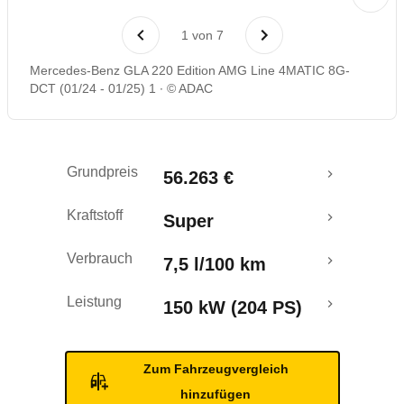
Laufende Kosten
1
von
7
Rückrufe & Mängel
Mercedes-Benz GLA 220 Edition AMG Line 4MATIC 8G-
DCT (01/24 - 01/25) 1
© ADAC
Grundpreis
56.263 €
Kraftstoff
Super
Verbrauch
7,5 l/100 km
Leistung
150 kW (204 PS)
Zum Fahrzeugvergleich
hinzufügen