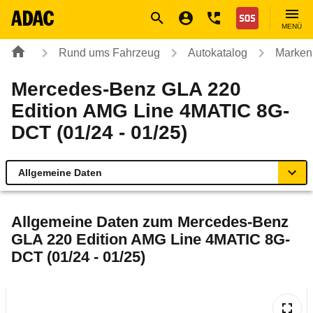
Navigation
Suche
Seiteninhalt
Fußzeile
Nothilfe
MENÜ
Rund ums Fahrzeug
Autokatalog
Marken
Mercedes-Benz GLA 220
Edition AMG Line 4MATIC 8G-
DCT (01/24 - 01/25)
Allgemeine Daten
Allgemeine Daten
Allgemeine Daten zum
Mercedes-Benz
GLA 220 Edition AMG Line 4MATIC 8G-
Technische Daten
DCT (01/24 - 01/25)
Ähnliche Autotests