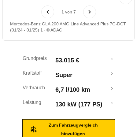
Laufende Kosten
1
von
7
Rückrufe & Mängel
Mercedes-Benz GLA 200 AMG Line Advanced Plus 7G-DCT
(01/24 - 01/25) 1
© ADAC
Grundpreis
53.015 €
Kraftstoff
Super
Verbrauch
6,7 l/100 km
Leistung
130 kW (177 PS)
Zum Fahrzeugvergleich
hinzufügen