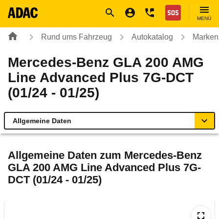
Navigation
Suche
Seiteninhalt
Fußzeile
Nothilfe
MENÜ
Rund ums Fahrzeug
Autokatalog
Marken
Mercedes-Benz GLA 200 AMG
Line Advanced Plus 7G-DCT
(01/24 - 01/25)
Allgemeine Daten
Allgemeine Daten
Allgemeine Daten zum
Mercedes-Benz
GLA 200 AMG Line Advanced Plus 7G-
Technische Daten
DCT (01/24 - 01/25)
Ähnliche Autotests