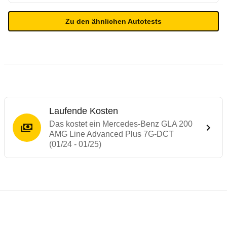
Zu den ähnlichen Autotests
Laufende Kosten
Das kostet ein Mercedes-Benz GLA 200
AMG Line Advanced Plus 7G-DCT
(01/24 - 01/25)
Testergebnisse von ähnlichen Autos
Laufende Kosten
Rückrufe & Mängel des Mercedes-Benz G
Technische Daten des
Mercedes-Benz GLA