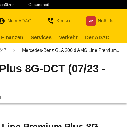
 schützen
Gesundheit
Mein ADAC
Kontakt
Nothilfe
 Finanzen
Services
Verkehr
Der ADAC
247
Mercedes-Benz GLA 200 d AMG Line Premium…
lus 8G-DCT (07/23 -
l
Line Premium Plus 8G-