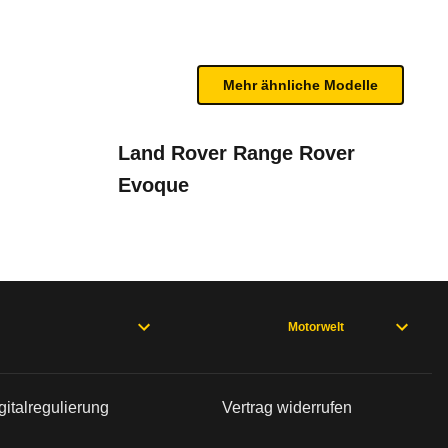
n sind, entnehmen Sie bitte dem Rückruf, da häufi
Mehr ähnliche Modelle
Land Rover Range Rover
Evoque
 (01/24 - 04/26), EQB 243 (01/24 - 09/25), GLA 247 (ab 07/23)
Motorwelt
gitalregulierung
Vertrag widerrufen