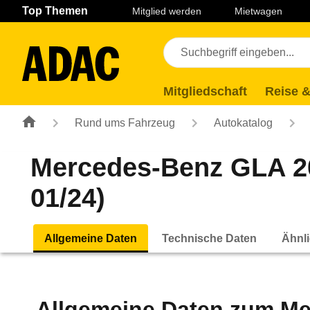
Navigation
Suche
Seiteninhalt
Fußzeile
Top Themen
Mitglied werden
Mietwagen
Mitgliedschaft
Reise &
Rund ums Fahrzeug
Autokatalog
Mercedes-Benz GLA 20
01/24)
Allgemeine Daten
Technische Daten
Ähnli
Allgemeine Daten zum
Me