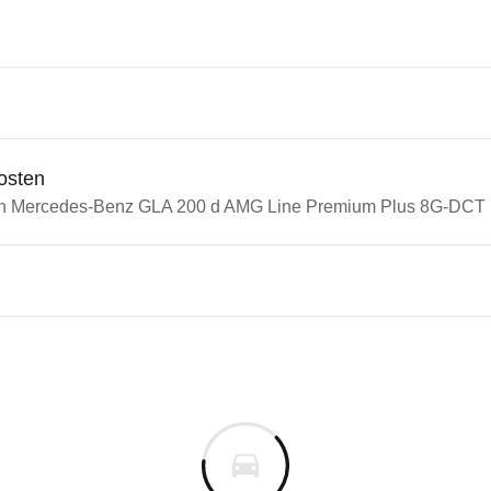
osten
in Mercedes-Benz GLA 200 d AMG Line Premium Plus 8G-DCT (
n Autos
cedes-Benz GLA
edes-Benz GLA 200 d AMG Lin
s derselben Baureihengeneration wie das ausgewähl