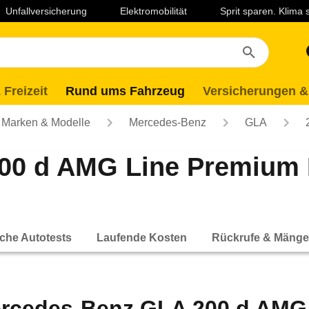
Unfallversicherung
Elektromobilität
Sprit sparen. Klima
 Freizeit
Rund ums Fahrzeug
Versicherungen &
Marken & Modelle
Mercedes-Benz
GLA
0 d AMG Line Premium P
che Autotests
Laufende Kosten
Rückrufe & Mänge
rcedes-Benz GLA 200 d AMG 