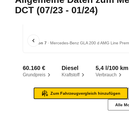
DCT (07/23 - 01/24)
1 von 7
Mercedes-Benz GLA 200 d AMG Line Premi
60.160 €
Diesel
5,4 l/100 km
Grundpreis
Kraftstoff
Verbrauch
Zum Fahrzeugvergleich hinzufügen
Alle M