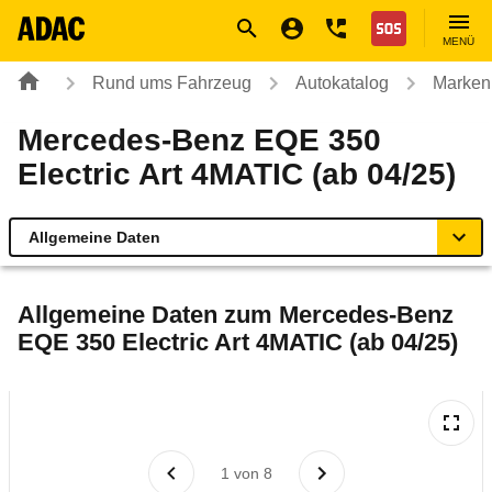
Navigation
Suche
Seiteninhalt
Fußzeile
Nothilfe
MENÜ
Rund ums Fahrzeug
Autokatalog
Marken
Mercedes-Benz EQE 350
Electric Art 4MATIC (ab 04/25)
Allgemeine Daten
Allgemeine Daten
Allgemeine Daten zum
Mercedes-Benz
EQE 350 Electric Art 4MATIC (ab 04/25)
Technische Daten
Ähnliche Autotests
Laufende Kosten
1
von
8