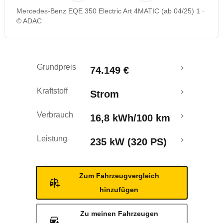
Mercedes-Benz EQE 350 Electric Art 4MATIC (ab 04/25) 1
Rückrufe & Mängel
© ADAC
Reichweitenrechner
Grundpreis
74.149 €
Crashtest
Kraftstoff
Strom
Verbrauch
16,8 kWh/100 km
Leistung
235 kW (320 PS)
Zum Fahrzeugvergleich
hinzufügen
Zu meinen Fahrzeugen