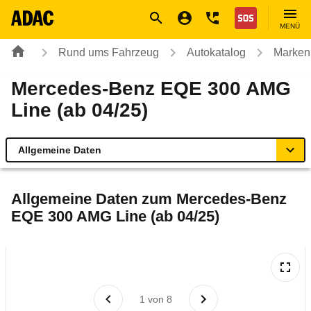
Navigation
Suche
Seiteninhalt
Fußzeile
Nothilfe
MENÜ
Rund ums Fahrzeug
Autokatalog
Marken
Mercedes-Benz EQE 300 AMG
Line (ab 04/25)
Allgemeine Daten
Allgemeine Daten
Allgemeine Daten zum
Mercedes-Benz
EQE 300 AMG Line (ab 04/25)
Technische Daten
Ähnliche Autotests
Laufende Kosten
1
von
8