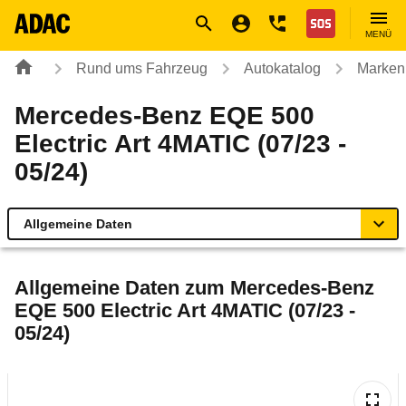
Navigation
Suche
Seiteninhalt
Fußzeile
Nothilfe
MENÜ
Rund ums Fahrzeug
Autokatalog
Marken
Mercedes-Benz EQE 500
Electric Art 4MATIC (07/23 -
05/24)
Allgemeine Daten
Allgemeine Daten
Allgemeine Daten zum
Mercedes-Benz
EQE 500 Electric Art 4MATIC (07/23 -
Technische Daten
05/24)
Ähnliche Autotests