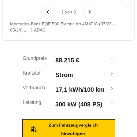
Laufende Kosten
1
von
8
Rückrufe & Mängel
Mercedes-Benz EQE 500 Electric Art 4MATIC (07/23 -
05/24) 1
© ADAC
Reichweitenrechner
Crashtest
Grundpreis
88.215 €
Kraftstoff
Strom
Verbrauch
17,1 kWh/100 km
Leistung
300 kW (408 PS)
Zum Fahrzeugvergleich
hinzufügen