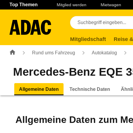
Navigation
Suche
Seiteninhalt
Fußzeile
Top Themen
Mitglied werden
Mietwagen
Mitgliedschaft
Reise &
Rund ums Fahrzeug
Autokatalog
Mercedes-Benz EQE 350
Allgemeine Daten
Technische Daten
Ähnli
Allgemeine Daten zum
Me