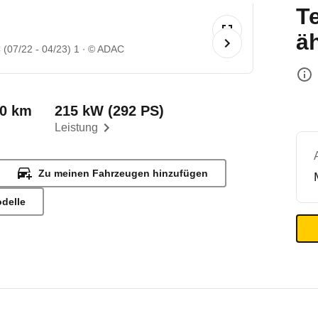
T
ä
(07/22 - 04/23) 1
© ADAC
00 km
215 kW (292 PS)
Leistung
Zu meinen Fahrzeugen hinzufügen
odelle