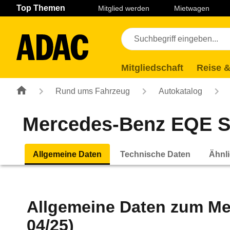
Navigation
Suche
Seiteninhalt
Fußzeile
Top Themen
Mitglied werden
Mietwagen
Mitgliedschaft
Reise &
Rund ums Fahrzeug
Autokatalog
Mercedes-Benz EQE SU
Allgemeine Daten
Technische Daten
Ähnli
Allgemeine Daten zum
Me
04/25)