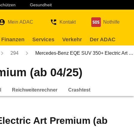
 schützen
Gesundheit
Mein ADAC
Kontakt
Nothilfe
 Finanzen
Services
Verkehr
Der ADAC
294
Mercedes-Benz EQE SUV 350+ Electric Art …
mium (ab 04/25)
l
Reichweitenrechner
Crashtest
ectric Art Premium (ab