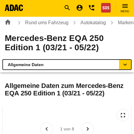
Navigation
Suche
Seiteninhalt
Fußzeile
Nothilfe
MENÜ
Rund ums Fahrzeug
Autokatalog
Marken
Mercedes-Benz EQA 250
Edition 1 (03/21 - 05/22)
Allgemeine Daten
Allgemeine Daten
Allgemeine Daten zum
Mercedes-Benz
EQA 250 Edition 1 (03/21 - 05/22)
Technische Daten
Ähnliche Autotests
Laufende Kosten
1
von
8