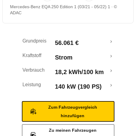
Mercedes-Benz EQA 250 Edition 1 (03/21 - 05/22) 1
©
Rückrufe & Mängel
ADAC
Reichweitenrechner
Grundpreis
56.061 €
Kraftstoff
Strom
Verbrauch
18,2 kWh/100 km
Leistung
140 kW (190 PS)
Zum Fahrzeugvergleich
hinzufügen
Zu meinen Fahrzeugen