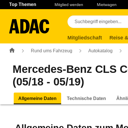
Navigation
Suche
Seiteninhalt
Fußzeile
Top Themen
Mitglied werden
Mietwagen
Mitgliedschaft
Reise &
Rund ums Fahrzeug
Autokatalog
Mercedes-Benz CLS C
(05/18 - 05/19)
Allgemeine Daten
Technische Daten
Ähnli
Allgemeine Daten zum
Me