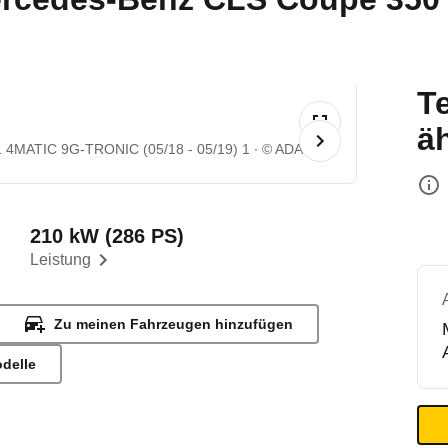
T
ä
1 4MATIC 9G-TRONIC (05/18 - 05/19) 1
© ADAC
210 kW (286 PS)
Leistung
Zu meinen Fahrzeugen hinzufügen
odelle