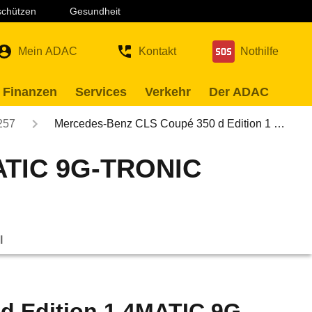
 schützen
Gesundheit
Mein ADAC
Kontakt
Nothilfe
 Finanzen
Services
Verkehr
Der ADAC
257
Mercedes-Benz CLS Coupé 350 d Edition 1 …
MATIC 9G-TRONIC
l
d Edition 1 4MATIC 9G-