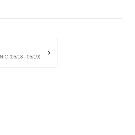
IC (05/18 - 05/19)
ition 1 4MATIC 9G-TRONIC (0
te Fahrzeug.