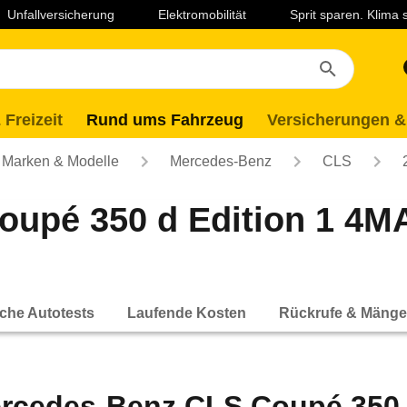
Unfallversicherung
Elektromobilität
Sprit sparen. Klima
 Freizeit
Rund ums Fahrzeug
Versicherungen &
Marken & Modelle
Mercedes-Benz
CLS
oupé 350 d Edition 1 4
che Autotests
Laufende Kosten
Rückrufe & Mänge
rcedes-Benz CLS Coupé 350 