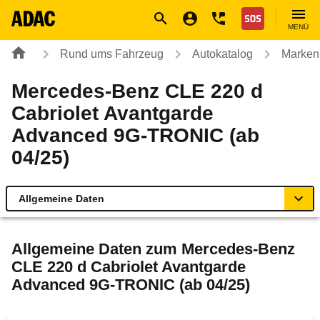
Navigation
Suche
Seiteninhalt
Fußzeile
Nothilfe
MENÜ
Rund ums Fahrzeug
Autokatalog
Marken
Mercedes-Benz CLE 220 d
Cabriolet Avantgarde
Advanced 9G-TRONIC (ab
04/25)
Allgemeine Daten
Allgemeine Daten
Allgemeine Daten zum
Mercedes-Benz
CLE 220 d Cabriolet Avantgarde
Technische Daten
Advanced 9G-TRONIC (ab 04/25)
Ähnliche Autotests