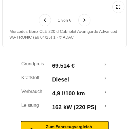
Laufende Kosten
1
von
6
Rückrufe & Mängel
Mercedes-Benz CLE 220 d Cabriolet Avantgarde Advanced
9G-TRONIC (ab 04/25) 1
© ADAC
Grundpreis
69.514 €
Kraftstoff
Diesel
Verbrauch
4,9 l/100 km
Leistung
162 kW (220 PS)
Zum Fahrzeugvergleich